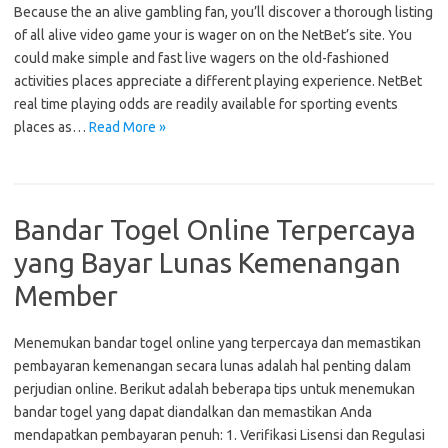
Because the an alive gambling fan, you’ll discover a thorough listing
of all alive video game your is wager on on the NetBet’s site. You
could make simple and fast live wagers on the old-fashioned
activities places appreciate a different playing experience. NetBet
real time playing odds are readily available for sporting events
places as…
Read More »
Bandar Togel Online Terpercaya
yang Bayar Lunas Kemenangan
Member
Menemukan bandar togel online yang terpercaya dan memastikan
pembayaran kemenangan secara lunas adalah hal penting dalam
perjudian online. Berikut adalah beberapa tips untuk menemukan
bandar togel yang dapat diandalkan dan memastikan Anda
mendapatkan pembayaran penuh: 1. Verifikasi Lisensi dan Regulasi