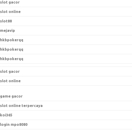
slot gacor
slot online
slot88
mejavip
hkbpokerqq
hkbpokerqq
hkbpokerqq
slot gacor
slot online
game gacor
slot online terpercaya
koi365
login mpo8080