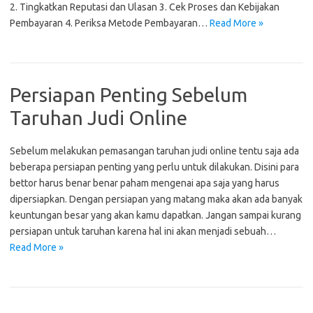
2. Tingkatkan Reputasi dan Ulasan 3. Cek Proses dan Kebijakan
Pembayaran 4. Periksa Metode Pembayaran…
Read More »
Persiapan Penting Sebelum
Taruhan Judi Online
Sebelum melakukan pemasangan taruhan judi online tentu saja ada
beberapa persiapan penting yang perlu untuk dilakukan. Disini para
bettor harus benar benar paham mengenai apa saja yang harus
dipersiapkan. Dengan persiapan yang matang maka akan ada banyak
keuntungan besar yang akan kamu dapatkan. Jangan sampai kurang
persiapan untuk taruhan karena hal ini akan menjadi sebuah…
Read More »