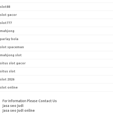
slot88
slot gacor
slot777
mahjong
parlay bola
slot spaceman
mahjong slot
situs slot gacor
situs slot
slot 2026
slot online
For Information Please
Contact Us
jasa seo judi
jasa seo judi online