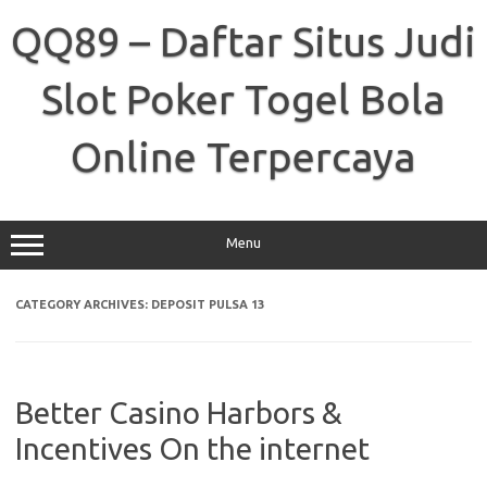
Skip
to
QQ89 – Daftar Situs Judi
content
Slot Poker Togel Bola
Online Terpercaya
Menu
CATEGORY ARCHIVES:
DEPOSIT PULSA 13
Better Casino Harbors &
Incentives On the internet