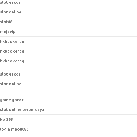
slot gacor
slot online
slot88
mejavip
hkbpokerqq
hkbpokerqq
hkbpokerqq
slot gacor
slot online
game gacor
slot online terpercaya
koi365
login mpo8080