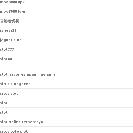
mpo8080 apk
mpo8080 login
香港老虎机
jaguar33
jaguar slot
slot777
slot88
slot gacor gampang menang
situs slot gacor
situs slot
slot
slot
slot online terpercaya
situs toto slot