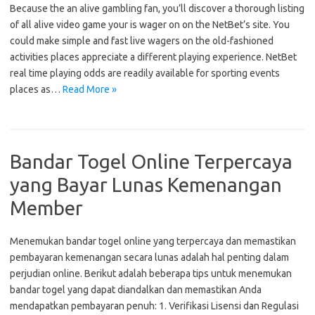
Because the an alive gambling fan, you’ll discover a thorough listing
of all alive video game your is wager on on the NetBet’s site. You
could make simple and fast live wagers on the old-fashioned
activities places appreciate a different playing experience. NetBet
real time playing odds are readily available for sporting events
places as…
Read More »
Bandar Togel Online Terpercaya
yang Bayar Lunas Kemenangan
Member
Menemukan bandar togel online yang terpercaya dan memastikan
pembayaran kemenangan secara lunas adalah hal penting dalam
perjudian online. Berikut adalah beberapa tips untuk menemukan
bandar togel yang dapat diandalkan dan memastikan Anda
mendapatkan pembayaran penuh: 1. Verifikasi Lisensi dan Regulasi