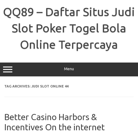
Skip
to
QQ89 – Daftar Situs Judi
content
Slot Poker Togel Bola
Online Terpercaya
Menu
TAG ARCHIVES:
JUDI SLOT ONLINE 44
Better Casino Harbors &
Incentives On the internet