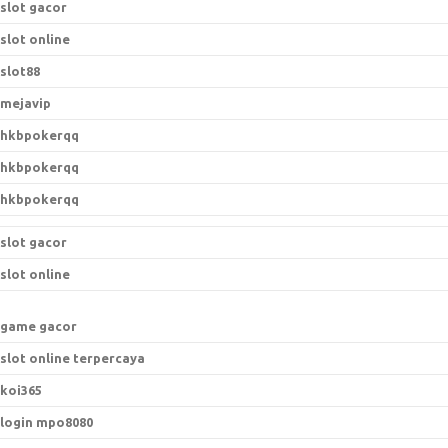
slot gacor
slot online
slot88
mejavip
hkbpokerqq
hkbpokerqq
hkbpokerqq
slot gacor
slot online
game gacor
slot online terpercaya
koi365
login mpo8080