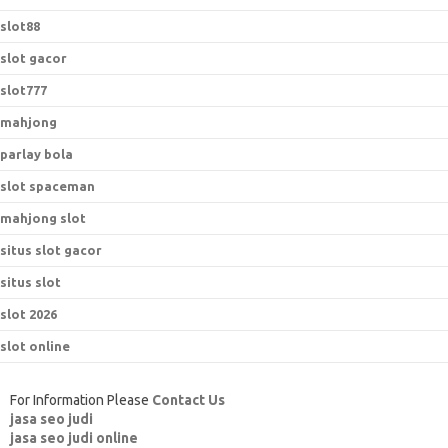
slot88
slot gacor
slot777
mahjong
parlay bola
slot spaceman
mahjong slot
situs slot gacor
situs slot
slot 2026
slot online
For Information Please
Contact Us
jasa seo judi
jasa seo judi online