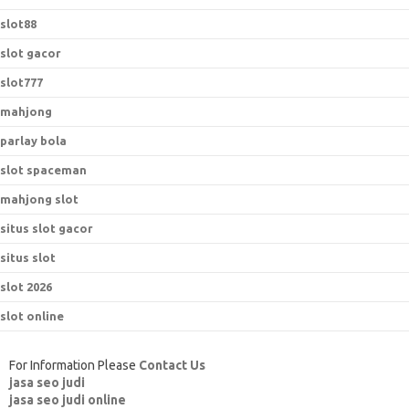
slot88
slot gacor
slot777
mahjong
parlay bola
slot spaceman
mahjong slot
situs slot gacor
situs slot
slot 2026
slot online
For Information Please
Contact Us
jasa seo judi
jasa seo judi online