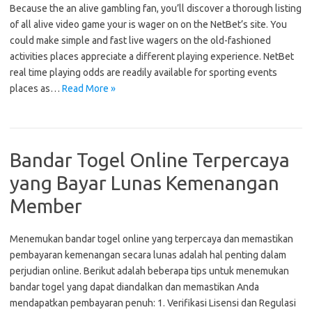
Because the an alive gambling fan, you’ll discover a thorough listing
of all alive video game your is wager on on the NetBet’s site. You
could make simple and fast live wagers on the old-fashioned
activities places appreciate a different playing experience. NetBet
real time playing odds are readily available for sporting events
places as…
Read More »
Bandar Togel Online Terpercaya
yang Bayar Lunas Kemenangan
Member
Menemukan bandar togel online yang terpercaya dan memastikan
pembayaran kemenangan secara lunas adalah hal penting dalam
perjudian online. Berikut adalah beberapa tips untuk menemukan
bandar togel yang dapat diandalkan dan memastikan Anda
mendapatkan pembayaran penuh: 1. Verifikasi Lisensi dan Regulasi